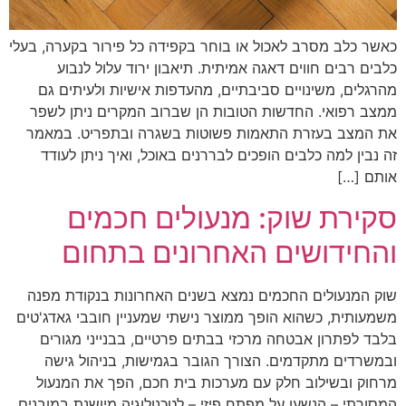
כאשר כלב מסרב לאכול או בוחר בקפידה כל פירור בקערה, בעלי
כלבים רבים חווים דאגה אמיתית. תיאבון ירוד עלול לנבוע
מהרגלים, משינויים סביבתיים, מהעדפות אישיות ולעיתים גם
ממצב רפואי. החדשות הטובות הן שברוב המקרים ניתן לשפר
את המצב בעזרת התאמות פשוטות בשגרה ובתפריט. במאמר
זה נבין למה כלבים הופכים לבררנים באוכל, ואיך ניתן לעודד
אותם […]
סקירת שוק: מנעולים חכמים
והחידושים האחרונים בתחום
שוק המנעולים החכמים נמצא בשנים האחרונות בנקודת מפנה
משמעותית, כשהוא הופך ממוצר נישתי שמעניין חובבי גאדג'טים
בלבד לפתרון אבטחה מרכזי בבתים פרטיים, בבנייני מגורים
ובמשרדים מתקדמים. הצורך הגובר בגמישות, בניהול גישה
מרחוק ובשילוב חלק עם מערכות בית חכם, הפך את המנעול
המסורתי – הנשען על מפתח פיזי – לטכנולוגיה מיושנת במובנים