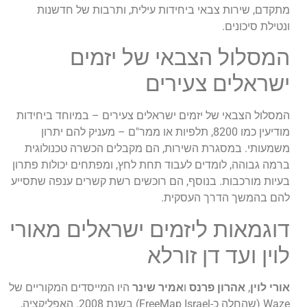
מתקדם, שירות צבאי ביחידות עילית, ותרבות של חדשנות
ונטילת סיכונים.
המסלול הצבאי של יזמים
ישראלים צעירים
המסלול הצבאי של יזמים ישראלים צעירים – במיוחד ביחידות
מודיעין כמו 8200, תלפיות או ממר"ם – מעניק להם יתרון
משמעותי. במסגרת השירות, הם מקבלים הכשרה טכנולוגית
ברמה גבוהה, לומדים לעבוד תחת לחץ, ומפתחים יכולות פתרון
בעיות מורכבות. בנוסף, הם רוכשים רשת קשרים ענפה שתסייע
להם בהמשך הדרך העסקית.
דוגמאות ליזמים ישראלים מאורי
לוין ועד דן זורלא
אורי לוין
,
אהרון פרנס
ו
אמיר שינר
היו המייסדים המקוריים של
Waze (שהחלה כ-FreeMap Israel) בשנת 2008. האפליקציה,