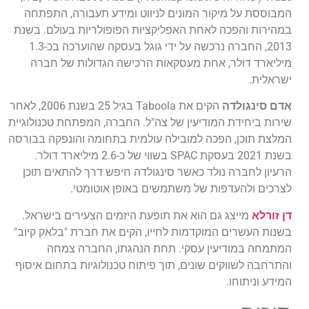
המבוססת על מיקור המונים לניווט ומידע תעבורה, התפתחה
במהירות והפכה לאחת האפליקציות הפופולריות בעולם. בשנת
2013, החברה נרכשה על ידי גוגל בעסקה שהוערכה בכ-1.3
מיליארד דולר, אחת מעסקאות הרכישה הגדולות של חברה
ישראלית.
אדם סינגולדה
הקים את Taboola בגיל 25 בשנת 2006, לאחר
שירות ביחידת המודיעין של צה"ל. החברה, המפתחת טכנולוגיית
המלצת תוכן, הפכה למובילה עולמית בתחומה והונפקה בבורסה
בשנת 2021 בעסקת SPAC בשווי של כ-2.6 מיליארד דולר.
הרעיון לחברה נולד כאשר סינגולדה חיפש דרך להתאים תוכן
לצרכים ולהעדפות של משתמשים באופן אוטומטי.
דן זורלא
מייצג גם הוא את תופעת היזמים הצעירים בישראל.
בשנות העשרים המוקדמות לחייו, הקים את חברת "בלאק קיוב"
המתמחה במודיעין עסקי. תחת הנהגתו, החברה צמחה
והתרחבה לשווקים שונים, תוך פיתוח טכנולוגיות בתחום איסוף
המידע וניתוחו.