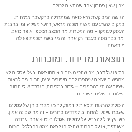
מבין שאין פתרון אחד שמתאים לכולם.
הגישה המבוקשת היא כזאת שמתחילה בהקשבה אמיתית.
במקום להגיע עם מצגת מוכנה מראש, היועץ משקיע זמן בהבנת
העסק לעומקו – מה המטרות, מה המצב הכספי, איפה כואב,
ומה כבר נוסה בעבר. רק אחרי זה מגובשת תוכנית פעולה
מותאמת.
תוצאות מדידות ומוכחות
בסופו של דבר, מה שהכי משנה הוא התוצאות. בעלי עסקים לא
מחפשים יועצים שיספרו להם סיפורים יפים, הם רוצים לראות
שיפור אמיתי במספרים – גידול במכירות, הגדלת שולי הרווח,
יעילות תפעולית משופרת.
היכולת להראות תוצאות קודמות, להציג מקרי בוחן של עסקים
שעברו שינוי, ולהתחייב למדדים ברורים – זה מה שבונה אמון.
כשיועץ יכול להצביע על עסקים שגדלו ב-40% אחרי עבודה
משותפת, או על חברות שהצליחו לצאת ממשבר כלכלי בזכות