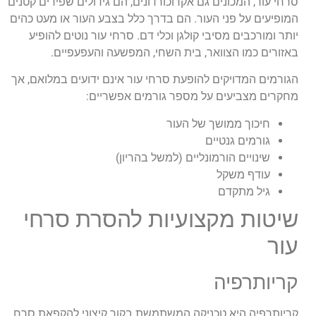
סרחי עור, המכונים גם אקרוכורדונים, הם גידולים שפירים קטנים
המופיעים על פני העור. הם בדרך כלל בצבע העור או מעט כהים
יותר ומורכבים מסיבי קולגן וכלי דם. סרחי עור נוטים להופיע
באזורים כמו הצוואר, בית השחי, המפשעה והעפעפיים.
הגורמים המדויקים להופעת סרחי עור אינם ידועים במלואם, אך
מחקרים מצביעים על מספר גורמים אפשריים:
חיכוך ממושך של העור
גורמים גנטיים
שינויים הורמונליים (למשל בהריון)
עודף משקל
גיל מתקדם
שיטות מקצועיות להסרת סרחי
עור
קריותרפיה
קריותרפיה היא טכניקה המשתמשת בקור קיצוני להקפאת סרח