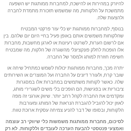
להיזרק במהירות או להישכח, למחברות ממותגות יש השפעה
מתמשכת על הלקוחות, מה שמשמש תזכורת מתמדת לחברה
ולהצעות שלה.
בנוסף, למחברות ממותגות יש כלי עזר פרקטי המבטיח
שהלקוחות משמשים אותם באופן פעיל בחיי היום יום שלהם. בין
אם לרשום הערות, לשרטט רעיונות או לארגן מחשבות, מחברות
אלו הופכות לחלק פונקציונלי מהשגרה של הלקוח, מה שמבטיח
חשיפה חוזרת למותג ולמסר של החברה.
יתרה מכך, מחברות ממותגות יכולות לשמש כמתחיל שיחה או
שובר קרח, ולעורר דיונים על החברה ועל המוצרים או השירותים
שלה. כאשר לקוחות משתמשים במחברות אלו במסגרות
ציבוריות או בפגישות, הם הופכים בלי משים לשגרירי מותג,
ומקדמים את החברה לקהל רחב יותר. שיווק אורגני זה מפה
לאוזן יכול להוביל להגברת הנראות של המותג ומעורבות
הלקוחות, ובסופו של דבר להניע צמיחה עסקית ארוכת טווח.
לסיכום, מחברות ממותגות משמשות כלי שיווקי רב עוצמה
ואמצעי פנטסטי להבעת הערכה לעובדים וללקוחות. לא רק