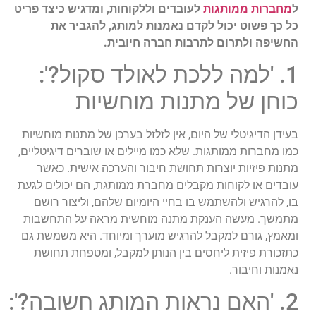
ל
מחברות ממותגות
לעובדים וללקוחות, ומדגיש כיצד פריט
כל כך פשוט יכול לקדם נאמנות למותג, להגביר את
החשיפה ולתרום לתרבות חברה חיובית.
1. 'למה ללכת לאולד סקול?':
כוחן של מתנות מוחשיות
בעידן הדיגיטלי של היום, אין לזלזל בערכן של מתנות מוחשיות
כמו מחברות ממותגות. שלא כמו מיילים או שוברים דיגיטליים,
מתנות פיזיות יוצרות תחושת חיבור והערכה אישית. כאשר
עובדים או לקוחות מקבלים מחברת ממותגת, הם יכולים לגעת
בו, להרגיש ולהשתמש בו בחיי היומיום שלהם, וליצור רושם
מתמשך. מעשה הענקת מתנה מוחשית מראה על התחשבות
ומאמץ, גורם למקבל להרגיש מוערך ומיוחד. היא משמשת גם
כתזכורת פיזית ליחסים בין הנותן למקבל, ומטפחת תחושת
נאמנות וחיבור.
2. 'האם נראות המותג חשובה?':